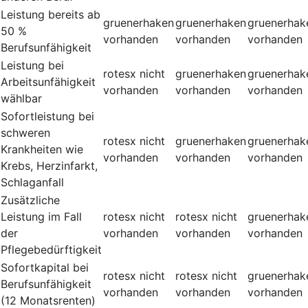
Leistung bereits ab
gruenerhaken
gruenerhaken
gruenerhak
50 %
vorhanden
vorhanden
vorhanden
Berufsunfähigkeit
Leistung bei
rotesx
nicht
gruenerhaken
gruenerhak
Arbeitsunfähigkeit
vorhanden
vorhanden
vorhanden
wählbar
Sofortleistung bei
schweren
rotesx
nicht
gruenerhaken
gruenerhak
Krankheiten wie
vorhanden
vorhanden
vorhanden
Krebs, Herzinfarkt,
Schlaganfall
Zusätzliche
Leistung im Fall
rotesx
nicht
rotesx
nicht
gruenerhak
der
vorhanden
vorhanden
vorhanden
Pflegebedürftigkeit
Sofortkapital bei
rotesx
nicht
rotesx
nicht
gruenerhak
Berufsunfähigkeit
vorhanden
vorhanden
vorhanden
(12 Monatsrenten)