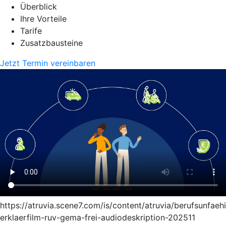
Überblick
Ihre Vorteile
Tarife
Zusatzbausteine
Jetzt Termin vereinbaren
https://atruvia.scene7.com/is/content/atruvia/berufsunfaeh
erklaerfilm-ruv-gema-frei-audiodeskription-202511