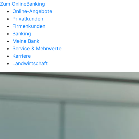
Zum OnlineBanking
Online-Angebote
Privatkunden
Firmenkunden
Banking
Meine Bank
Service & Mehrwerte
Karriere
Landwirtschaft