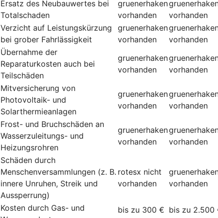
Ersatz des Neubauwertes bei
gruenerhaken
gruenerhake
Totalschaden
vorhanden
vorhanden
Verzicht auf Leistungskürzung
gruenerhaken
gruenerhake
bei grober Fahrlässigkeit
vorhanden
vorhanden
Übernahme der
gruenerhaken
gruenerhake
Reparaturkosten auch bei
vorhanden
vorhanden
Teilschäden
Mitversicherung von
gruenerhaken
gruenerhake
Photovoltaik- und
vorhanden
vorhanden
Solarthermieanlagen
Frost- und Bruchschäden an
gruenerhaken
gruenerhake
Wasserzuleitungs- und
vorhanden
vorhanden
Heizungsrohren
Schäden durch
Menschenversammlungen (z. B.
rotesx
nicht
gruenerhake
innere Unruhen, Streik und
vorhanden
vorhanden
Aussperrung)
Kosten durch Gas- und
bis zu 300 €
bis zu 2.500