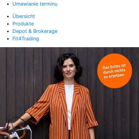
Umawianie terminu
Übersicht
Produkte
Depot & Brokerage
Fit4Trading