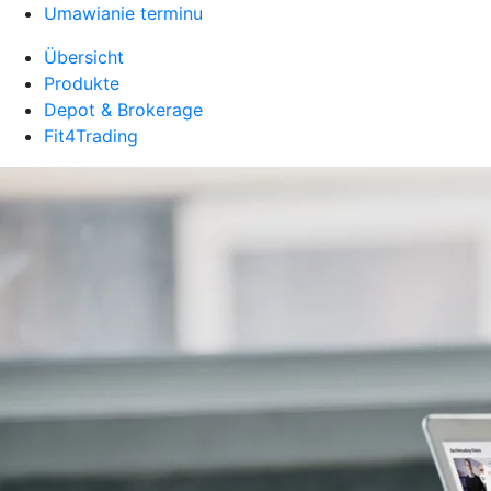
Umawianie terminu
Übersicht
Produkte
Depot & Brokerage
Fit4Trading