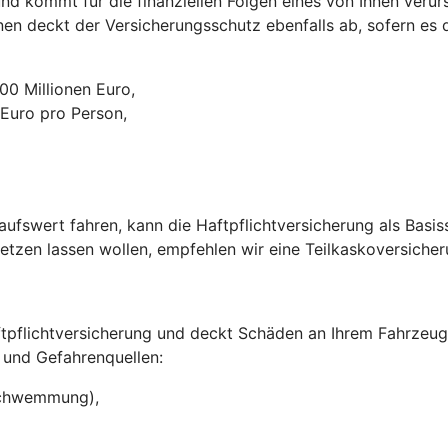
nd kommt für die finanziellen Folgen eines von Ihnen verurs
nen deckt der Versicherungsschutz ebenfalls ab, sofern es d
0 Millionen Euro,
 Euro pro Person,
ufswert fahren, kann die Haftpflichtversicherung als Basi
setzen lassen wollen, empfehlen wir eine Teilkaskoversiche
aftpflichtversicherung und deckt Schäden an Ihrem Fahrzeu
 und Gefahrenquellen:
rschwemmung),