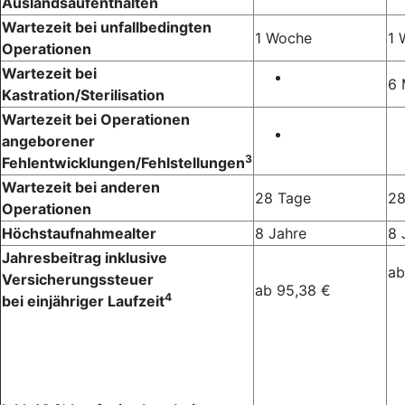
Auslandsaufenthalten
Wartezeit bei unfallbedingten
1 Woche
1 
Operationen
Wartezeit bei
6 
Kastration/Sterilisation
Wartezeit bei Operationen
angeborener
3
Fehlentwicklungen/Fehlstellungen
Wartezeit bei anderen
28 Tage
28
Operationen
Höchstaufnahmealter
8 Jahre
8 
Jahresbeitrag inklusive
ab
Versicherungssteuer
ab 95,38 €
4
bei einjähriger Laufzeit