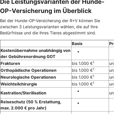
Die Leistungsvarianten der Hunde-
OP-Versicherung im Überblick
Bei der Hunde-OP-Versicherung der R+V können Sie
zwischen 3 Leistungsvarianten wählen, die auf Ihre
Bedürfnisse und die Ihres Tieres abgestimmt sind.
Basis
P
Kostenübernahme unabhängig von
der Gebührenordnung GOT
1
Frakturen
bis 1.000 €
un
1
Orthopädische Operationen
bis 1.000 €
un
1
Neurologische Operationen
bis 1.000 €
un
1
Weichteilchirurgie
bis 1.000 €
un
Kastration/Sterilisation
un
Reiseschutz (50 % Erstattung,
max. 2.000 € pro Jahr)