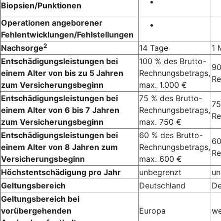
Biopsien/Punktionen
Operationen angeborener
Fehlentwicklungen/Fehlstellungen
2
Nachsorge
14 Tage
1 
Entschädigungsleistungen bei
100 % des Brutto-
90
einem Alter von bis zu 5 Jahren
Rechnungsbetrags,
Re
zum Versicherungsbeginn
max. 1.000 €
Entschädigungsleistungen bei
75 % des Brutto-
75
einem Alter von 6 bis 7 Jahren
Rechnungsbetrags,
Re
zum Versicherungsbeginn
max. 750 €
Entschädigungsleistungen bei
60 % des Brutto-
60
einem Alter von 8 Jahren zum
Rechnungsbetrags,
Re
Versicherungsbeginn
max. 600 €
Höchstentschädigung pro Jahr
unbegrenzt
un
Geltungsbereich
Deutschland
De
Geltungsbereich bei
vorübergehenden
Europa
we