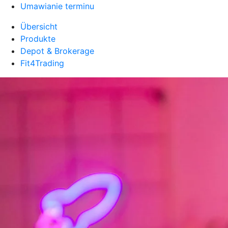
Umawianie terminu
Übersicht
Produkte
Depot & Brokerage
Fit4Trading