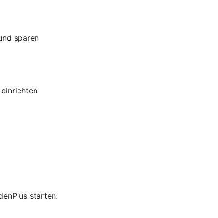
 und sparen
 einrichten
enPlus starten.