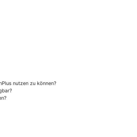
nPlus nutzen zu können?
gbar?
en?