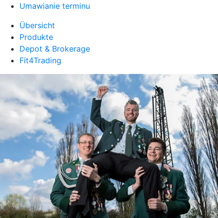
Umawianie terminu
Übersicht
Produkte
Depot & Brokerage
Fit4Trading